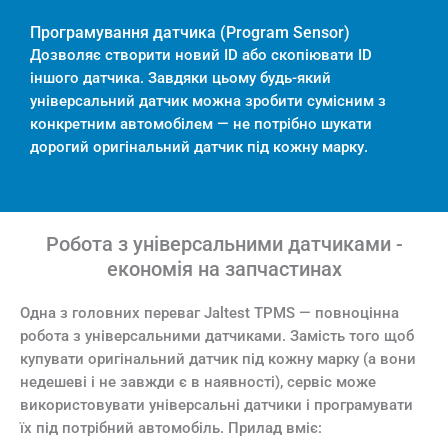
Програмування датчика (Program Sensor)
Дозволяє створити новий ID або скопіювати ID
іншого датчика. Завдяки цьому будь-який
універсальний датчик можна зробити сумісним з
конкретним автомобілем — не потрібно шукати
дорогий оригінальний датчик під кожну марку.
Робота з універсальними датчиками -
економія на запчастинах
Одна з головних переваг Jaltest TPMS — повноцінна
робота з універсальними датчиками. Замість того щоб
купувати оригінальний датчик під кожну марку (а вони
недешеві і не завжди є в наявності), сервіс може
використовувати універсальні датчики і програмувати
їх під потрібний автомобіль. Прилад вміє: