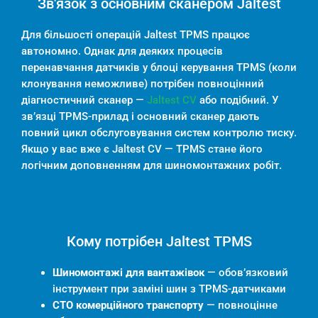
Зв'язок з основним сканером Jaltest
Для більшості операцій Jaltest TPMS працює
автономно. Однак для деяких процесів
перенавчання датчиків у блоці керування TPMS (коли
клонування неможливе) потрібен повноцінний
діагностичний сканер —
Jaltest CV
або подібний. У
зв’язці TPMS-прилад і основний сканер дають
повний цикл обслуговування систем контролю тиску.
Якщо у вас вже є Jaltest CV — TPMS стане його
логічним доповненням для шиномонтажних робіт.
Кому потрібен Jaltest TPMS
Шиномонтажі для вантажівок
— обов’язковий
інструмент при заміні шин з TPMS-датчиками
СТО комерційного транспорту
— повноцінне