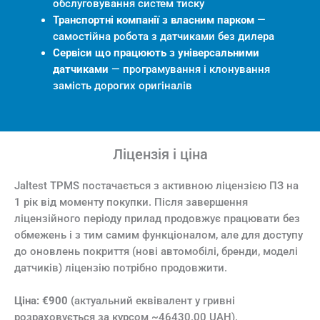
обслуговування систем тиску
Транспортні компанії з власним парком
—
самостійна робота з датчиками без дилера
Сервіси що працюють з універсальними
датчиками
— програмування і клонування
замість дорогих оригіналів
Ліцензія і ціна
Jaltest TPMS постачається з активною ліцензією ПЗ на
1 рік від моменту покупки. Після завершення
ліцензійного періоду прилад продовжує працювати без
обмежень і з тим самим функціоналом, але для доступу
до оновлень покриття (нові автомобілі, бренди, моделі
датчиків) ліцензію потрібно продовжити.
Ціна: €900
(актуальний еквівалент у гривні
розраховується за курсом ~46430.00 UAH).