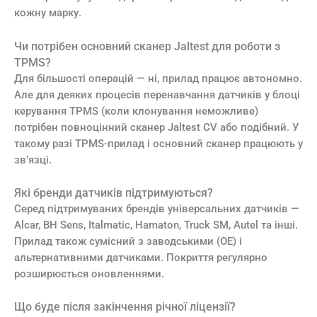
кожну марку.
Чи потрібен основний сканер Jaltest для роботи з
TPMS?
Для більшості операцій — ні, прилад працює автономно.
Але для деяких процесів перенавчання датчиків у блоці
керування TPMS (коли клонування неможливе)
потрібен повноцінний сканер Jaltest CV або подібний. У
такому разі TPMS-прилад і основний сканер працюють у
зв’язці.
Які бренди датчиків підтримуються?
Серед підтримуваних брендів універсальних датчиків —
Alcar, BH Sens, Italmatic, Hamaton, Truck SM, Autel та інші.
Прилад також сумісний з заводськими (OE) і
альтернативними датчиками. Покриття регулярно
розширюється оновленнями.
Що буде після закінчення річної ліцензії?