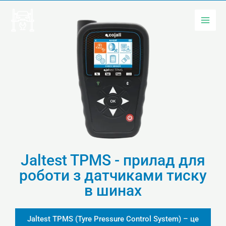
Перейти
до
вмісту
Jaltest TPMS - прилад для
роботи з датчиками тиску
в шинах
Jaltest TPMS (Tyre Pressure Control System) – це