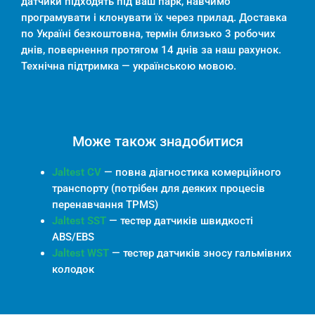
датчики підходять під ваш парк, навчимо
програмувати і клонувати їх через прилад. Доставка
по Україні безкоштовна, термін близько 3 робочих
днів, повернення протягом 14 днів за наш рахунок.
Технічна підтримка — українською мовою.
Може також знадобитися
Jaltest CV
— повна діагностика комерційного
транспорту (потрібен для деяких процесів
перенавчання TPMS)
Jaltest SST
— тестер датчиків швидкості
ABS/EBS
Jaltest WST
— тестер датчиків зносу гальмівних
колодок