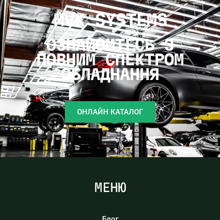
MVK SYSTEMS
ОЗНАЙОМТЕСЬ З
ПОВНИМ СПЕКТРОМ
ОБЛАДНАННЯ
ОНЛАЙН КАТАЛОГ
МЕНЮ
Блог