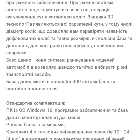
програмного забезпечення. Програмна система
повністю веде користувача через всі операції
регулювання кутів установки коліс. Завдяки 3D-
технології виявляються всі характерні кути, у тому числі
діаметр коліс, що дозволяє вам перевіряти наявність
дефльованих коліс та таких розмірів, як колісна база та
діагональ, для контролю пошкоджень, спричинених
аваріями.
База даних - нова система ранжування моделей
автомобілів дозволяє швидко та чітко вибирати різні
транспортні засоби.
База даних містить понад 55 000 автомобілів та
постійно оновлюється.
Стандартна комплектація:
ПК із ОС Windows 10, програмне забезпечення та база
даних, монітор, клавіатура, миша.
Робоча балка з камерами;
Комплект 4-х точкових універсальних захватів 12"- 24"
(4 шт.) в комплекті з комплектом пасивних мішеней